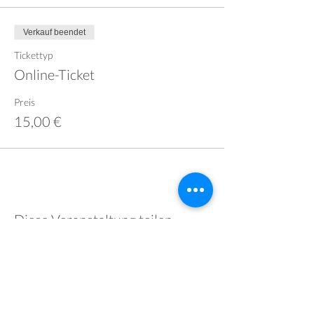
Verkauf beendet
Tickettyp
Online-Ticket
Preis
15,00 €
Diese Veranstaltung teilen
Initiatoren: Anja Stoll und Markus Stoll
Hofgut Maisenburg